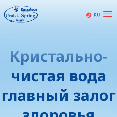
RU
Производство
Uralsk Spring
бутилированной
воды в
Кристальная
Уральске —
Кристально-
купить воду в
Атырау,
заказать воду
чистая вода
на дом и в офис
главный залог
здоровья