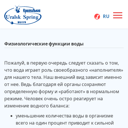
Перейти
к
RU
содержимому
Производство
Uralsk Spring
бутилированной
Физиологические функции воды
воды в Уральске
Кристальная
— купить воду в
Атырау, заказать
Пожалуй, в первую очередь следует сказать о том,
воду на дом и в
офис
что вода играет роль своеобразного «наполнителя»
для нашего тела. Наш внешний вид зависит именно
от нее. Ведь благодаря ей органы сохраняют
определенную форму и «работают» в нормальном
режиме. Человек очень остро реагирует на
изменение водного баланса:
уменьшение количества воды в организме
всего на один процент приводит к сильной