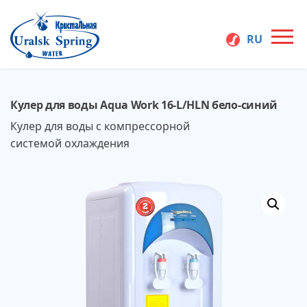
Перейти
к
RU
содержимому
Производство
Uralsk Spring
бутилированной
Кулер для воды Aqua Work 16-L/HLN бело-синий
воды в Уральске
Кристальная
— купить воду в
Кулер для воды с компрессорной
Атырау, заказать
системой охлаждения
воду на дом и в
офис